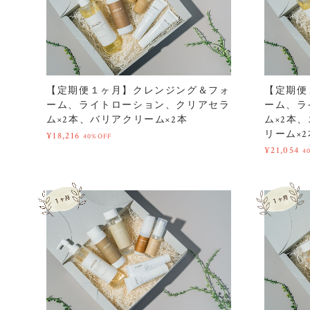
【定期便１ヶ月】クレンジング＆フォ
【定期便
ーム、ライトローション、クリアセラ
ーム、ラ
ム×2本、バリアクリーム×2本
ム×2本
リーム×2
¥18,216
40%OFF
¥21,054
4