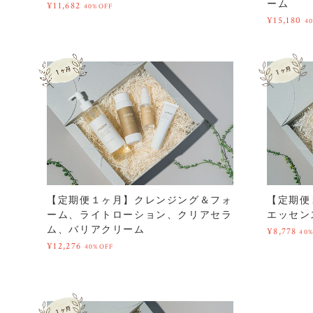
ーム
¥11,682
40%OFF
¥15,180
4
【定期便１ヶ月】クレンジング＆フォ
【定期便
ーム、ライトローション、クリアセラ
エッセン
ム、バリアクリーム
¥8,778
40
¥12,276
40%OFF